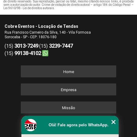
de direito reservado. Sua reprodução, parcial ou total, mesmo citando nossos links, é proibida
sem a autorização do autor. Crime de violação de direito autoral – artigo 184 do Código Penal –
Lei 9610/98 - Lei de direitos autorais
.
Cobre Eventos - Locação de Tendas
Rua Francisco Carneiro da Silva, 140 - Vila Formosa
Sorocaba - SP - CEP: 18076-180
3013-7249
3239-7447
(15)
(15)
99138-4102
(15)
Home
Empresa
Missão
Olá! Fale agora pelo WhatsApp.
Serviços