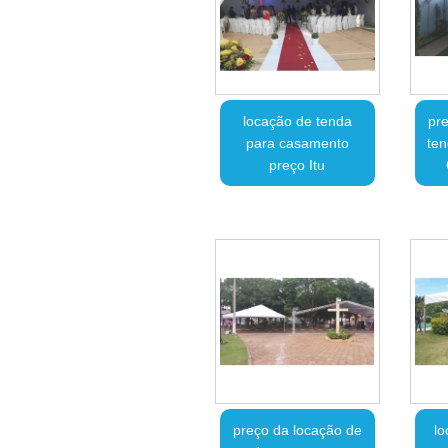
locação de tenda
pre
para casamento
ten
preço Itu
preço da locação de
lo