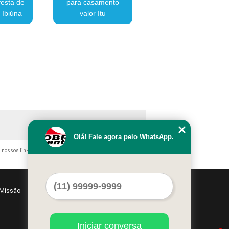
festa de
para casamento
 Ibiúna
valor Itu
Olá! Fale agora pelo WhatsApp.
o nossos links, é proibida sem a autorização do autor. Crime de
Missão
Serviços
Contato
Mapa do site
Iniciar conversa