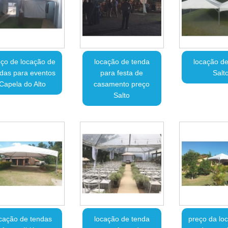
ço de locação de
locação de tenda
locação de
das para eventos
para festa de
Salt
Capela do Alto
casamento preço
Salto
cação de tendas
locação de tenda
preço da lo