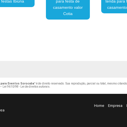
festas Ibiúna
para festa de
tenda para 
casamento valor
casamento
Cotia
 para Eventos Sorocaba
" é de direito reservado. Sua reprodução, parcial ou total, mesmo citand
 –
Lei 9610/98 - Lei de direitos autorais
.
Home
Empresa
osa