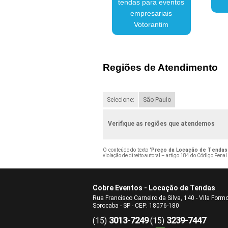
tendas para eventos
empresariais
Votorantim
Regiões de Atendimento
Selecione:
São Paulo
Verifique as regiões que atendemos
O conteúdo do texto "
Preço da Locação de Tendas
violação de direito autoral – artigo 184 do Código Penal
Cobre Eventos - Locação de Tendas
Rua Francisco Carneiro da Silva, 140 - Vila Form
Sorocaba - SP - CEP: 18076-180
3013-7249
3239-7447
(15)
(15)