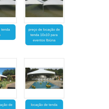
 tenda
preço de locação de
o
tenda 10x10 para
eventos Ibiúna
cação de
locação de tenda