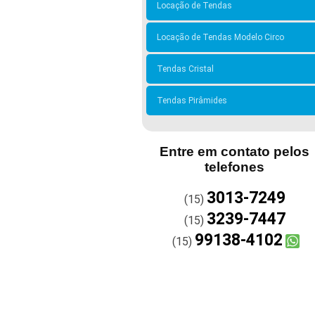
Locação de Tendas
Locação de Tendas Modelo Circo
Tendas Cristal
Tendas Pirâmides
Entre em contato pelos
telefones
3013-7249
(15)
3239-7447
(15)
99138-4102
(15)