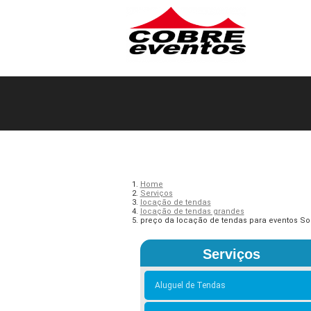
Home
Serviços
locação de tendas
locação de tendas grandes
preço da locação de tendas para eventos S
Serviços
Aluguel de Tendas