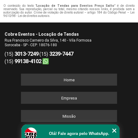
O conteúdo do texto "
Locação de Tendas para Eventos Preço Salto
" é de direito
reservado. Sua reprodução, parcial ou total, mesmo citando nossos links, é proibida sem a
autorização do autor. Crime de violação de direito autoral – artigo 184 do Código Penal –
Lei
9610/98 - Lei de direitos autorais
.
Cobre Eventos - Locação de Tendas
Rua Francisco Carneiro da Silva, 140 - Vila Formosa
Sorocaba - SP - CEP: 18076-180
3013-7249
3239-7447
(15)
(15)
99138-4102
(15)
Home
Empresa
Missão
Olá! Fale agora pelo WhatsApp.
Serviços