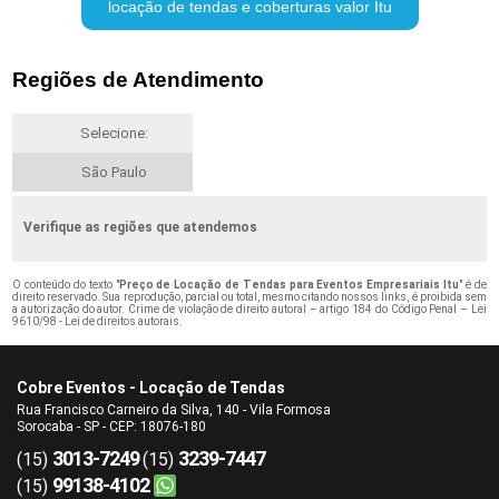
locação de tendas e coberturas valor Itu
Regiões de Atendimento
Selecione:
São Paulo
Verifique as regiões que atendemos
O conteúdo do texto "
Preço de Locação de Tendas para Eventos Empresariais Itu
" é de
direito reservado. Sua reprodução, parcial ou total, mesmo citando nossos links, é proibida sem
a autorização do autor. Crime de violação de direito autoral – artigo 184 do Código Penal –
Lei
9610/98 - Lei de direitos autorais
.
Cobre Eventos - Locação de Tendas
Rua Francisco Carneiro da Silva, 140 - Vila Formosa
Sorocaba - SP - CEP: 18076-180
3013-7249
3239-7447
(15)
(15)
99138-4102
(15)