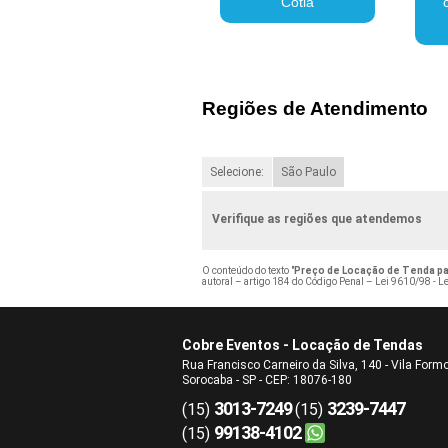
Cotia
Regiões de Atendimento
Selecione:
São Paulo
Verifique as regiões que atendemos
O conteúdo do texto "
Preço de Locação de Tenda par
autoral – artigo 184 do Código Penal –
Lei 9610/98 - Le
Cobre Eventos - Locação de Tendas
Rua Francisco Carneiro da Silva, 140 - Vila Form
Sorocaba - SP - CEP: 18076-180
3013-7249
3239-7447
(15)
(15)
99138-4102
(15)