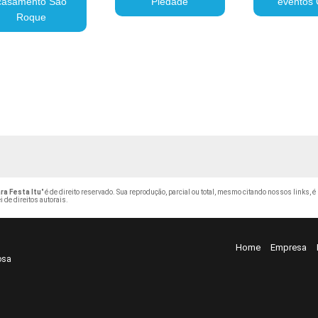
casamento São
Piedade
eventos 
Roque
a Festa Itu
" é de direito reservado. Sua reprodução, parcial ou total, mesmo citando nossos links, é
i de direitos autorais
.
Home
Empresa
osa