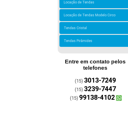
Locação de Tendas
Locação de Tendas Modelo Circo
Tendas Cristal
Tendas Pirâmides
Entre em contato pelos
telefones
3013-7249
(15)
3239-7447
(15)
99138-4102
(15)