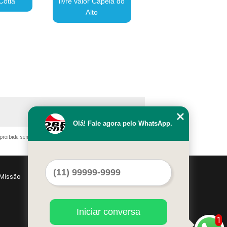
Cotia
livre valor Capela do
Alto
Olá! Fale agora pelo WhatsApp.
 proibida sem a autorização do autor. Crime de violação de direito
Missão
Serviços
Contato
Mapa do site
Iniciar conversa
1