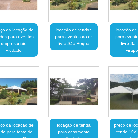
ço da locação de
locação de tendas
locação de
das para eventos
para eventos ao ar
para evento
empresariais
livre São Roque
livre Sal
Piedade
Pirapo
ço da locação de
locação de tenda
preço de lo
nda para festa de
para casamento
tenda 10x