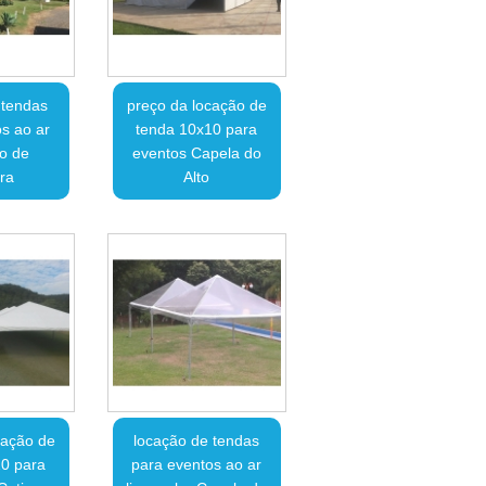
 tendas
preço da locação de
s ao ar
tenda 10x10 para
to de
eventos Capela do
ra
Alto
cação de
locação de tendas
10 para
para eventos ao ar