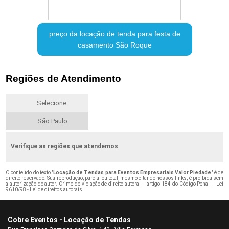
preço da locação de tenda para festa de
casamento São Roque
Regiões de Atendimento
Selecione:
São Paulo
Verifique as regiões que atendemos
O conteúdo do texto "
Locação de Tendas para Eventos Empresariais Valor Piedade
" é de
direito reservado. Sua reprodução, parcial ou total, mesmo citando nossos links, é proibida sem
a autorização do autor. Crime de violação de direito autoral – artigo 184 do Código Penal –
Lei
9610/98 - Lei de direitos autorais
.
Cobre Eventos - Locação de Tendas