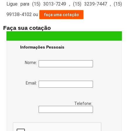
Ligue para
(15) 3013-7249
,
(15) 3239-7447
,
(15)
99138-4102
ou
faça uma cotação
Faça sua cotação
Informações Pessoais
Nome:
Email:
Telefone: