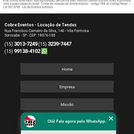
é de direito reservado. Sua reprodução, parcial ou total, mesmo citando nossos links, é proibida
sem a autorização do autor. Crime de violação de direito autoral – artigo 184 do Código Penal –
Lei 9610/98 - Lei de direitos autorais
.
Cobre Eventos - Locação de Tendas
Rua Francisco Carneiro da Silva, 140 - Vila Formosa
Sorocaba - SP - CEP: 18076-180
3013-7249
3239-7447
(15)
(15)
99138-4102
(15)
Home
Empresa
Missão
Olá! Fale agora pelo WhatsApp.
Serviços