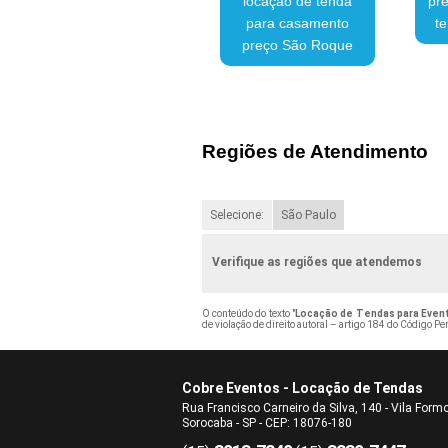
locação de tenda
pre
para casamento
t
preço São Roque
Regiões de Atendimento
Selecione:
São Paulo
Verifique as regiões que atendemos
O conteúdo do texto "
Locação de Tendas para Event
de violação de direito autoral – artigo 184 do Código Pe
Cobre Eventos - Locação de Tendas
Rua Francisco Carneiro da Silva, 140 - Vila Form
Sorocaba - SP - CEP: 18076-180