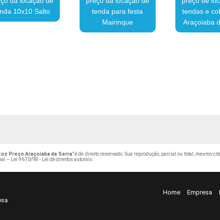
ço da locação de
preço da locação de
preço de lo
enda 10x10 Salto
tenda para festa
tendas e co
Mairinque
Araçoiaba d
os Preço Araçoiaba da Serra
" é de direito reservado. Sua reprodução, parcial ou total, mesmo c
nal –
Lei 9610/98 - Lei de direitos autorais
.
Home
Empresa
osa