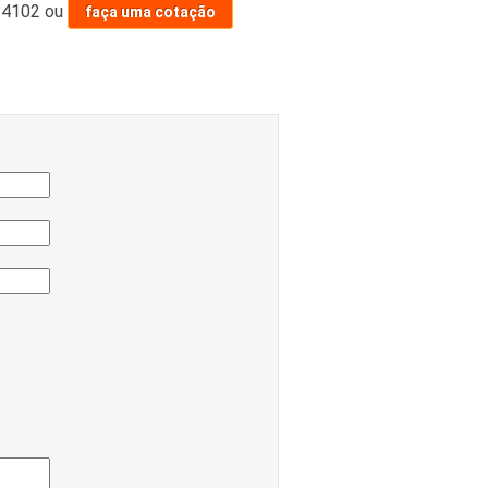
-4102
ou
faça uma cotação