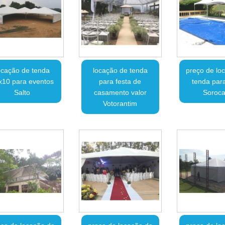
ocação de tenda
locação de tenda
preço de lo
x10 para eventos
para festa de
tenda para
Salto
casamento valor
Soroc
Votorantim