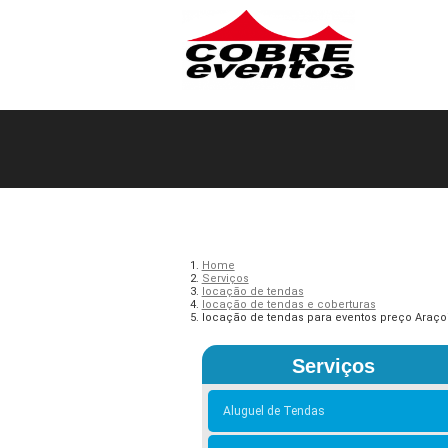
Home
Serviços
locação de tendas
locação de tendas e coberturas
locação de tendas para eventos preço Araço
Serviços
Aluguel de Tendas