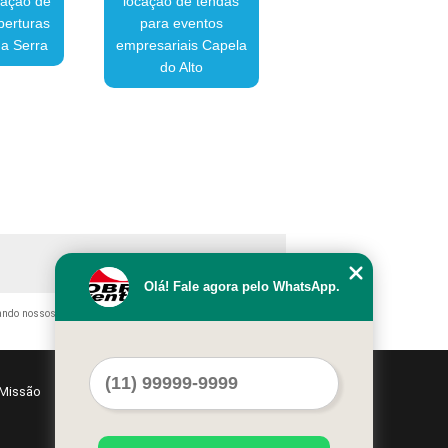
cação de
locação de tendas
berturas
para eventos
a Serra
empresariais Capela
do Alto
Olá! Fale agora pelo WhatsApp.
itando nossos links, é proibida sem a autorização do autor. Crime
Missão
Serviços
Contato
Mapa do site