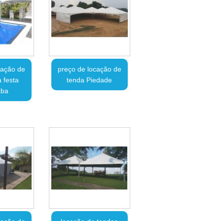
cação de
preço de locação de
 festa
tenda Piedade
aba