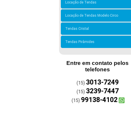
Locação de Tendas
Locação de Tendas Modelo Circo
Tendas Cristal
Tendas Pirâmides
Entre em contato pelos
telefones
3013-7249
(15)
3239-7447
(15)
99138-4102
(15)