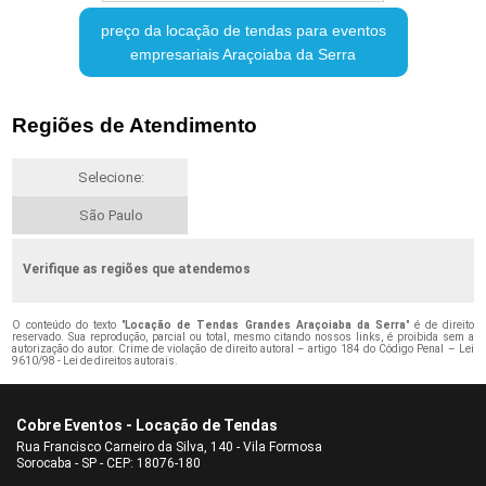
preço da locação de tendas para eventos
empresariais Araçoiaba da Serra
Regiões de Atendimento
Selecione:
São Paulo
Verifique as regiões que atendemos
O conteúdo do texto "
Locação de Tendas Grandes Araçoiaba da Serra
" é de direito
reservado. Sua reprodução, parcial ou total, mesmo citando nossos links, é proibida sem a
autorização do autor. Crime de violação de direito autoral – artigo 184 do Código Penal –
Lei
9610/98 - Lei de direitos autorais
.
Cobre Eventos - Locação de Tendas
Rua Francisco Carneiro da Silva, 140 - Vila Formosa
Sorocaba - SP - CEP: 18076-180