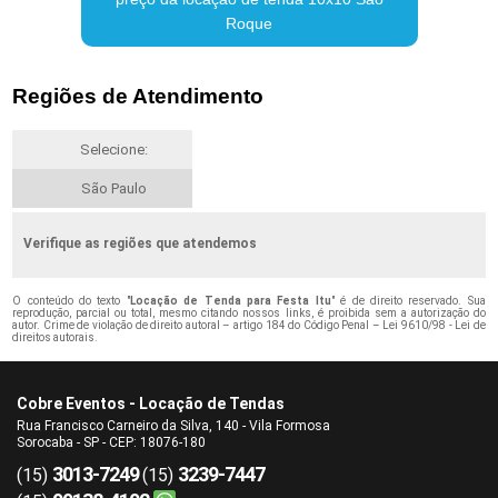
Roque
Regiões de Atendimento
Selecione:
São Paulo
Verifique as regiões que atendemos
O conteúdo do texto "
Locação de Tenda para Festa Itu
" é de direito reservado. Sua
reprodução, parcial ou total, mesmo citando nossos links, é proibida sem a autorização do
autor. Crime de violação de direito autoral – artigo 184 do Código Penal –
Lei 9610/98 - Lei de
direitos autorais
.
Cobre Eventos - Locação de Tendas
Rua Francisco Carneiro da Silva, 140 - Vila Formosa
Sorocaba - SP - CEP: 18076-180
3013-7249
3239-7447
(15)
(15)