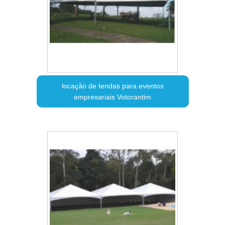
locação de tendas para eventos
empresariais Votorantim