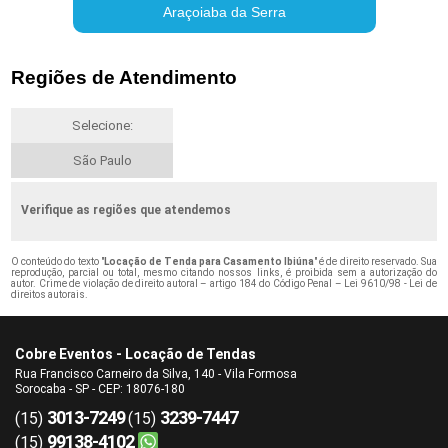
Araçoiaba da Serra
Regiões de Atendimento
Selecione:
São Paulo
Verifique as regiões que atendemos
O conteúdo do texto "
Locação de Tenda para Casamento Ibiúna
" é de direito reservado. Sua
reprodução, parcial ou total, mesmo citando nossos links, é proibida sem a autorização do
autor. Crime de violação de direito autoral – artigo 184 do Código Penal –
Lei 9610/98 - Lei de
direitos autorais
.
Cobre Eventos - Locação de Tendas
Rua Francisco Carneiro da Silva, 140 - Vila Formosa
Sorocaba - SP - CEP: 18076-180
3013-7249
3239-7447
(15)
(15)
99138-4102
(15)