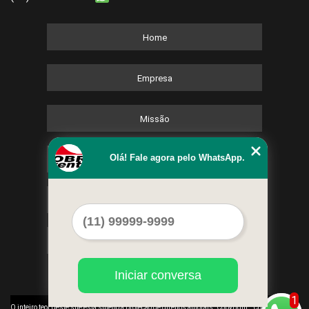
Home
Empresa
Missão
Olá! Fale agora pelo WhatsApp.
Serviços
Contato
Mapa do site
Iniciar conversa
1
©
O inteiro teor deste site está sujeito à proteção de direitos autorais. Copyright
Cobre Eventos