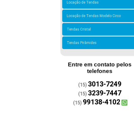
Locação de Tendas
Locação de Tendas Modelo Circo
Tendas Cristal
Tendas Pirâmides
Entre em contato pelos
telefones
3013-7249
(15)
3239-7447
(15)
99138-4102
(15)