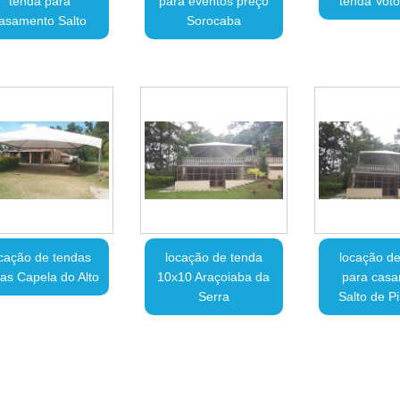
tenda para
para eventos preço
tenda Voto
asamento Salto
Sorocaba
cação de tendas
locação de tenda
locação de
tas Capela do Alto
10x10 Araçoiaba da
para cas
Serra
Salto de P