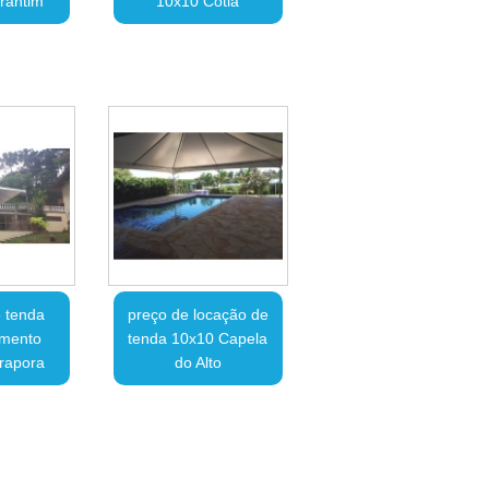
rantim
10x10 Cotia
 tenda
preço de locação de
amento
tenda 10x10 Capela
irapora
do Alto