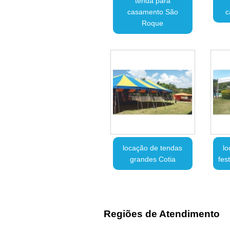
tenda para
casamento São
c
Roque
locação de tendas
lo
grandes Cotia
fes
Regiões de Atendimento