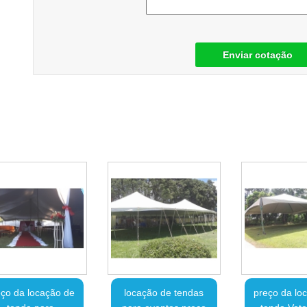
Enviar cotação
ço da locação de
locação de tendas
preço da lo