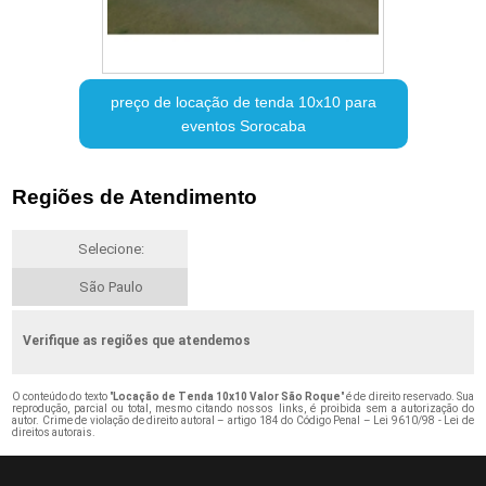
preço de locação de tenda 10x10 para
eventos Sorocaba
Regiões de Atendimento
Selecione:
São Paulo
Verifique as regiões que atendemos
O conteúdo do texto "
Locação de Tenda 10x10 Valor São Roque
" é de direito reservado. Sua
reprodução, parcial ou total, mesmo citando nossos links, é proibida sem a autorização do
autor. Crime de violação de direito autoral – artigo 184 do Código Penal –
Lei 9610/98 - Lei de
direitos autorais
.