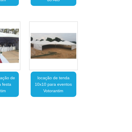
cação de
locação de tenda
 festa
10x10 para eventos
tim
Votorantim