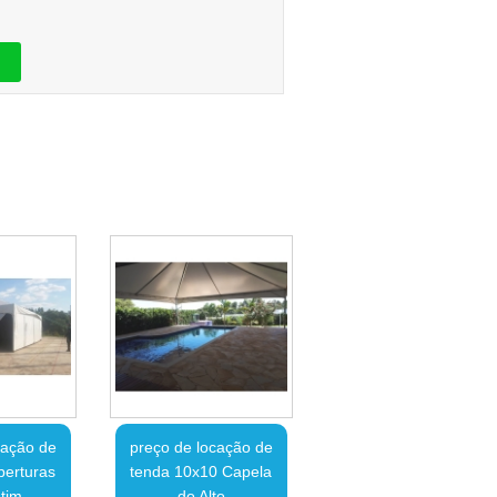
cação de
preço de locação de
berturas
tenda 10x10 Capela
tim
do Alto