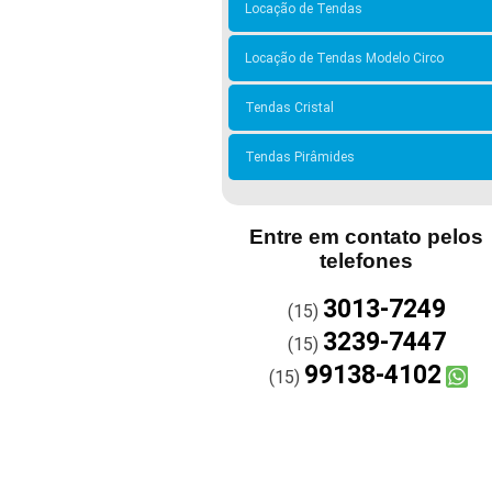
Locação de Tendas
Locação de Tendas Modelo Circo
Tendas Cristal
Tendas Pirâmides
Entre em contato pelos
telefones
3013-7249
(15)
3239-7447
(15)
99138-4102
(15)