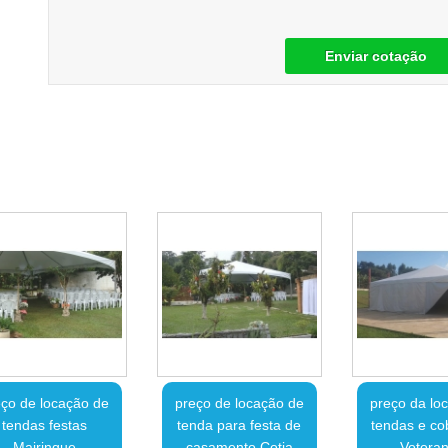
Enviar cotação
ço de locação de
preço de locação de
preço da lo
tendas festas
tenda para festa de
tendas e co
Mairinque
casamento Cotia
Votoran