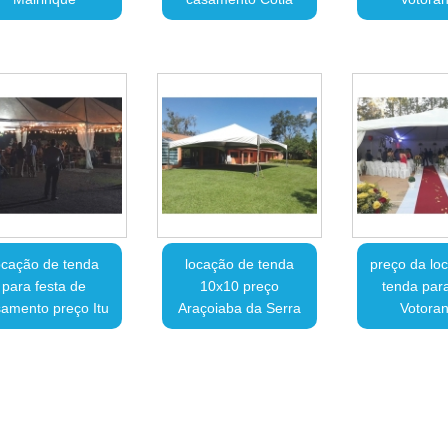
ocação de tenda
locação de tenda
preço da lo
para festa de
10x10 preço
tenda para
amento preço Itu
Araçoiaba da Serra
Votoran