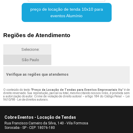
preço de locação de tenda 10x10 para
eventos Alumínio
Regiões de Atendimento
Selecione:
São Paulo
Verifique as regiões que atendemos
O conteúdo do texto "
Preço da Locação de Tendas para Eventos Empresariais Itu
" é de
direito reservado. Sua reprodução, parcial ou total, mesmo citando nossos links, é proibida sem
a autorização do autor. Crime de violação de direito autoral – artigo 184 do Código Penal –
Lei
9610/98 - Lei de direitos autorais
.
Cobre Eventos - Locação de Tendas
Rua Francisco Carneiro da Silva, 140 - Vila Formosa
Sorocaba - SP - CEP: 18076-180