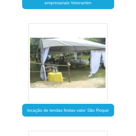
empresariais Votorantim
locação de tendas festas valor São Roque