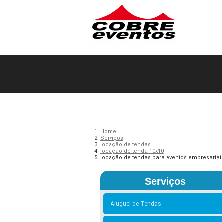
Home
Serviços
locação de tendas
locação de tenda 10x10
locação de tendas para eventos empresariai
Serviços
Aluguel de Tendas