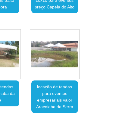
as Salto
10x10 para eventos
pora
preço Capela do Alto
 tendas
locação de tendas
oiaba da
para eventos
a
empresariais valor
Araçoiaba da Serra