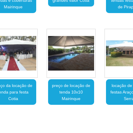
ndas e coberturas
grandes valor Cotia
tendas fest
Mairinque
de Pira
ço da locação de
preço de locação de
locação de
enda para festa
tenda 10x10
festas Araç
Cotia
Mairinque
Serr