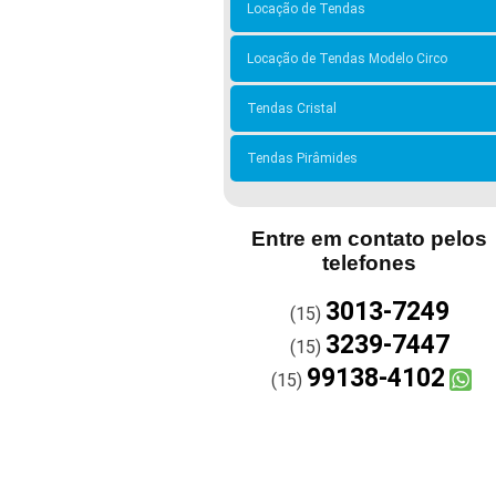
Locação de Tendas
Locação de Tendas Modelo Circo
Tendas Cristal
Tendas Pirâmides
Entre em contato pelos
telefones
3013-7249
(15)
3239-7447
(15)
99138-4102
(15)