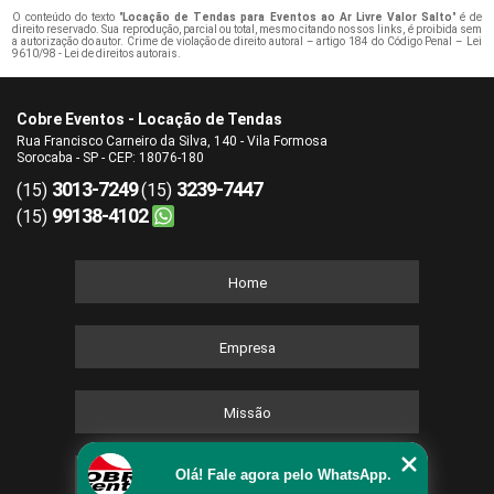
O conteúdo do texto "
Locação de Tendas para Eventos ao Ar Livre Valor Salto
" é de
direito reservado. Sua reprodução, parcial ou total, mesmo citando nossos links, é proibida sem
a autorização do autor. Crime de violação de direito autoral – artigo 184 do Código Penal –
Lei
9610/98 - Lei de direitos autorais
.
Cobre Eventos - Locação de Tendas
Rua Francisco Carneiro da Silva, 140 - Vila Formosa
Sorocaba - SP - CEP: 18076-180
3013-7249
3239-7447
(15)
(15)
99138-4102
(15)
Home
Empresa
Missão
Olá! Fale agora pelo WhatsApp.
Serviços