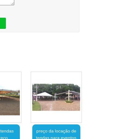
 tendas
preço da locação de
reço
tendas para eventos