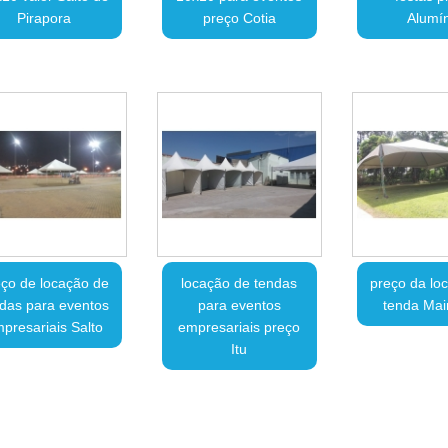
Pirapora
preço Cotia
Alumín
ço de locação de
locação de tendas
preço da lo
das para eventos
para eventos
tenda Mai
presariais Salto
empresariais preço
Itu