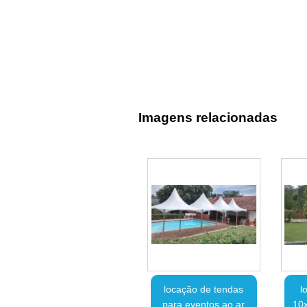
Imagens relacionadas
locação de tendas
l
para eventos ao ar
10x