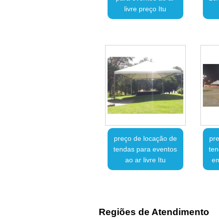
livre preço Itu
preço de locação de
pre
tendas para eventos
ten
ao ar livre Itu
em
Regiões de Atendimento