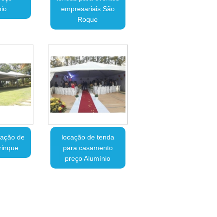
io
empresariais São
Roque
cação de
locação de tenda
rinque
para casamento
preço Alumínio