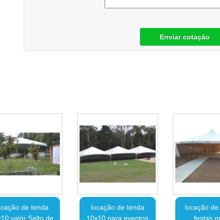
Enviar cotação
ocação de tenda
locação de tenda
locação de
10 valor Salto de
10x10 para eventos
festas p