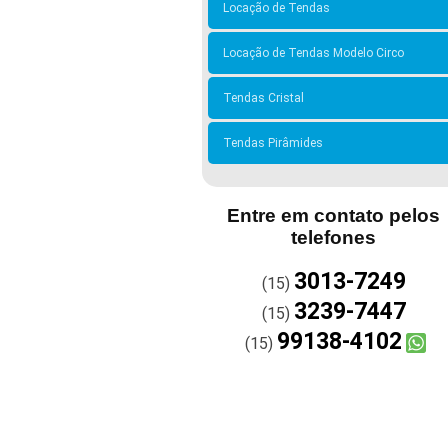
Locação de Tendas
Locação de Tendas Modelo Circo
Tendas Cristal
Tendas Pirâmides
Entre em contato pelos
telefones
3013-7249
(15)
3239-7447
(15)
99138-4102
(15)