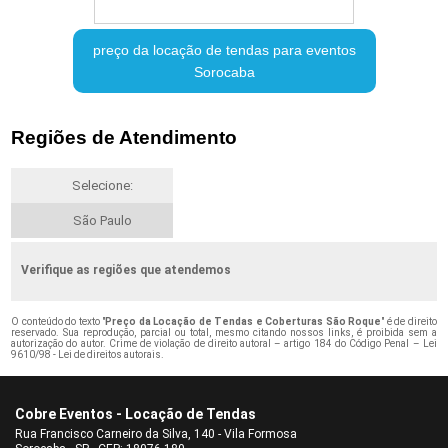
preço da locação de tendas para eventos
Sorocaba
Regiões de Atendimento
Selecione:
São Paulo
Verifique as regiões que atendemos
O conteúdo do texto "
Preço da Locação de Tendas e Coberturas São Roque
" é de direito
reservado. Sua reprodução, parcial ou total, mesmo citando nossos links, é proibida sem a
autorização do autor. Crime de violação de direito autoral – artigo 184 do Código Penal –
Lei
9610/98 - Lei de direitos autorais
.
Cobre Eventos - Locação de Tendas
Rua Francisco Carneiro da Silva, 140 - Vila Formosa