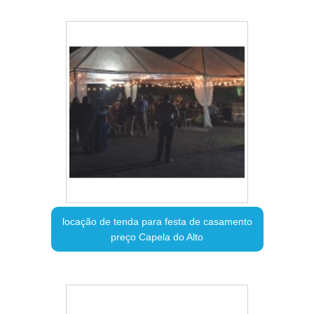
locação de tenda para festa de casamento
preço Capela do Alto