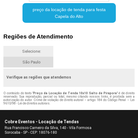
preço da locação de tenda para festa
Capela do Alto
Regiões de Atendimento
Selecione:
São Paulo
Verifique as regiões que atendemos
O conteúdo do texto "
Preço da Locação de Tenda 10x10 Salto de Pirapora
" é de direito
reservado. Sua reprodução, parcial ou total, mesmo citando nossos links, é proibida sem a
autorização do autor. Crime de violação de direito autoral – artigo 184 do Código Penal –
Lei
9610/98 - Lei de direitos autorais
.
Cobre Eventos - Locação de Tendas
Rua Francisco Carneiro da Silva, 140 - Vila Formosa
Sorocaba - SP - CEP: 18076-180