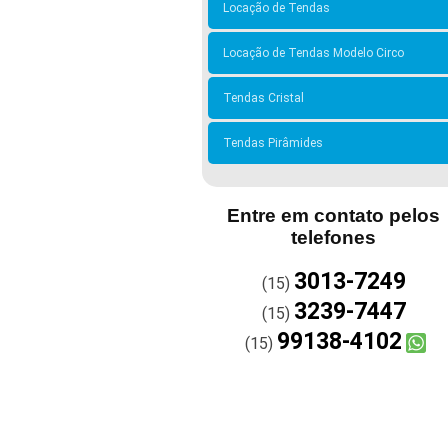
Locação de Tendas
Locação de Tendas Modelo Circo
Tendas Cristal
Tendas Pirâmides
Entre em contato pelos
telefones
3013-7249
(15)
3239-7447
(15)
99138-4102
(15)