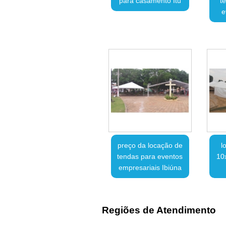
para casamento Itu
t
e
preço da locação de
l
tendas para eventos
10
empresariais Ibiúna
Regiões de Atendimento