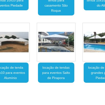
enda 10x10 para
tenda para
tenda 10x1
ventos Piedade
casamento São
do Al
Roque
ocação de tenda
locação de tendas
locação de
x10 para eventos
para eventos Salto
grandes 
Alumínio
de Pirapora
Pieda