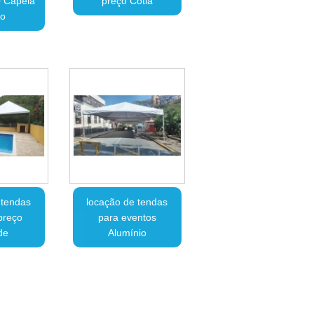
0 Capela
preço Cotia
to
 tendas
locação de tendas
preço
para eventos
de
Alumínio