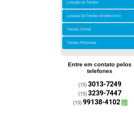
Locação de Tendas
Locação de Tendas Modelo Circo
Tendas Cristal
Tendas Pirâmides
Entre em contato pelos
telefones
3013-7249
(15)
3239-7447
(15)
99138-4102
(15)