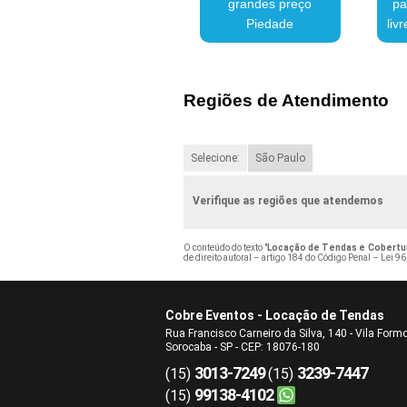
grandes preço
pa
Piedade
liv
Regiões de Atendimento
Selecione:
São Paulo
Verifique as regiões que atendemos
O conteúdo do texto "
Locação de Tendas e Cobertu
de direito autoral – artigo 184 do Código Penal –
Lei 96
Cobre Eventos - Locação de Tendas
Rua Francisco Carneiro da Silva, 140 - Vila Form
Sorocaba - SP - CEP: 18076-180
3013-7249
3239-7447
(15)
(15)
99138-4102
(15)