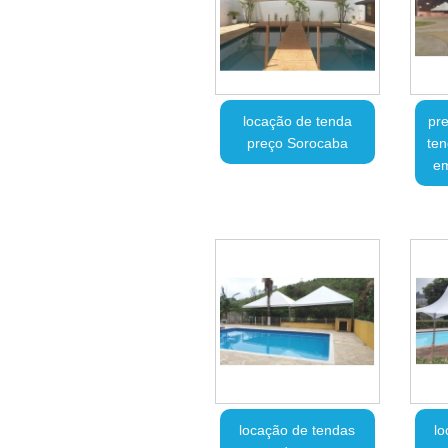
locação de tenda
pre
preço Sorocaba
ten
em
locação de tendas
lo