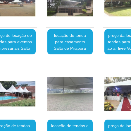
ço de locação de
locação de tenda
preço da lo
das para eventos
para casamento
tendas para
presariais Salto
Salto de Pirapora
ao ar livre V
cação de tendas
locação de tendas e
preço da lo