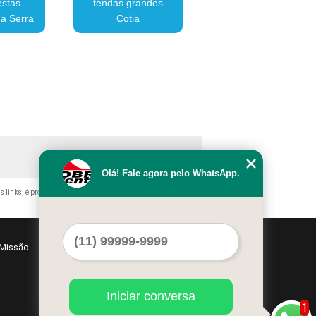
estas
tendas grandes
a Serra
Cotia
Olá! Fale agora pelo WhatsApp.
s links, é proibida sem a autorização do autor. Crime de violação
Missão
Serviços
Contato
Mapa do site
Iniciar conversa
1