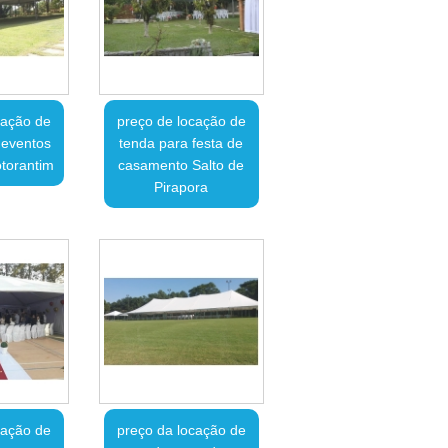
cação de
preço de locação de
 eventos
tenda para festa de
otorantim
casamento Salto de
Pirapora
cação de
preço da locação de