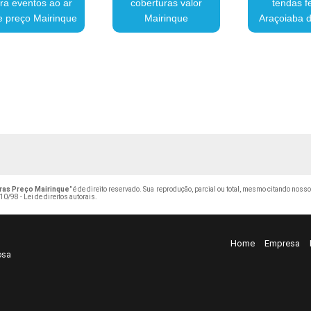
ra eventos ao ar
coberturas valor
tendas f
re preço Mairinque
Mairinque
Araçoiaba d
ras Preço Mairinque
" é de direito reservado. Sua reprodução, parcial ou total, mesmo citando nosso
10/98 - Lei de direitos autorais
.
Home
Empresa
osa