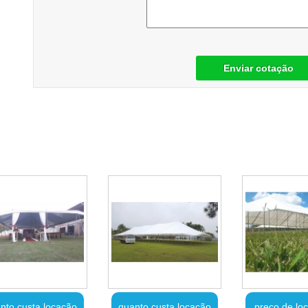
Enviar cotação
nto custa locação
quanto custa locação
preço de lo