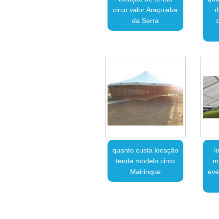
circo valor Araçoiaba
d
da Serra
quanto custa locação
l
tenda modelo circo
m
Mairinque
eve