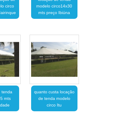
o circo
modelo circo14x30
airinque
mts preço Ibiúna
 tenda
quanto custa locação
25 mts
de tenda modelo
edade
circo Itu