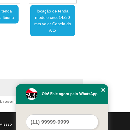
 tenda
locação de tenda
o Ibiúna
modelo circo14x30
mts valor Capela do
Alto
Olá! Fale agora pelo WhatsApp.
ndo nossos links, é proibida sem a autorização do autor. Crime de
Missão
Serviços
Contato
Mapa do site