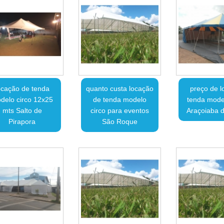
ocação de tenda
quanto custa locação
preço de l
delo circo 12x25
de tenda modelo
tenda model
mts Salto de
circo para eventos
Araçoiaba d
Pirapora
São Roque