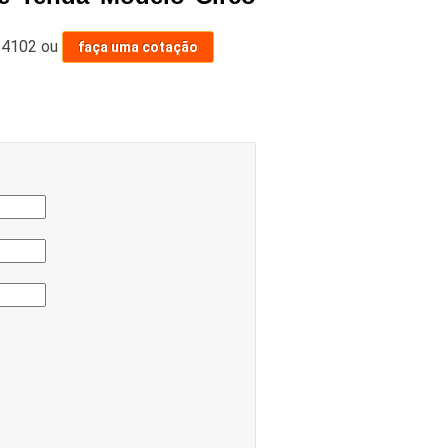
-4102
ou
faça uma cotação