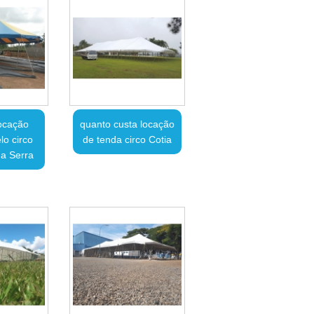
ocação
quanto custa locação
o circo
de tenda circo Cotia
a Serra