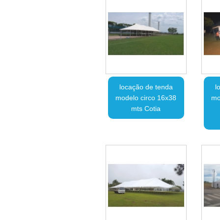
locação de tenda
l
modelo circo 16x38
mo
mts Cotia