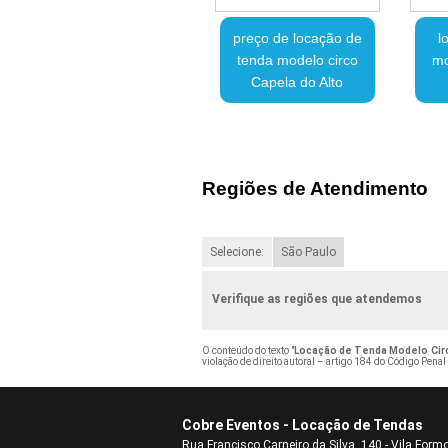
preço de locação de
l
tenda modelo circo
mo
Capela do Alto
Regiões de Atendimento
Selecione:
São Paulo
Verifique as regiões que atendemos
O conteúdo do texto "
Locação de Tenda Modelo Circ
violação de direito autoral – artigo 184 do Código Penal
Cobre Eventos - Locação de Tendas
Rua Francisco Carneiro da Silva, 140 - Vila Form