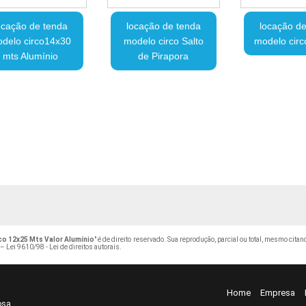
ocação de tenda
locação de tenda
locação de
delo circo14x30
modelo circo Salto
modelo circ
mts Alumínio
de Pirapora
o 12x25 Mts Valor Alumínio
" é de direito reservado. Sua reprodução, parcial ou total, mesmo cita
 –
Lei 9610/98 - Lei de direitos autorais
.
Home
Empresa
osa