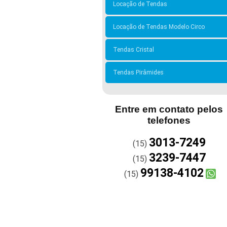
Locação de Tendas
Locação de Tendas Modelo Circo
Tendas Cristal
Tendas Pirâmides
Entre em contato pelos
telefones
3013-7249
(15)
3239-7447
(15)
99138-4102
(15)