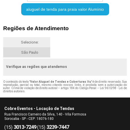
aluguel de tenda para praia valor Alumínio
Regiões de Atendimento
Selecione:
São Paulo
Verifique as regiões que atendemos
O conteúdo do texto "
Valor Aluguel de Tendas e Coberturas Itu
" é de direito reservado. Sua
reprodução, parcial ou total, mesmo citando nossos links, é proibida sem a autorização do
autor. Crime de violação de direito autoral – artigo 184 do Código Penal –
Lei 9610/98 - Lei de
direitos autorais
.
Cobre Eventos - Locação de Tendas
Rua Francisco Carneiro da Silva, 140 - Vila Formosa
Sorocaba - SP - CEP: 18076-180
3013-7249
3239-7447
(15)
(15)