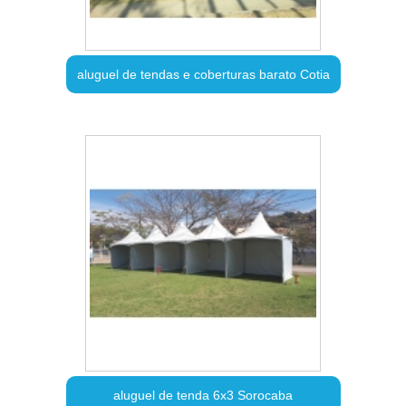
aluguel de tendas e coberturas barato Cotia
aluguel de tenda 6x3 Sorocaba