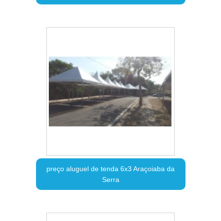
preço aluguel de tenda 6x3 Araçoiaba da
Serra