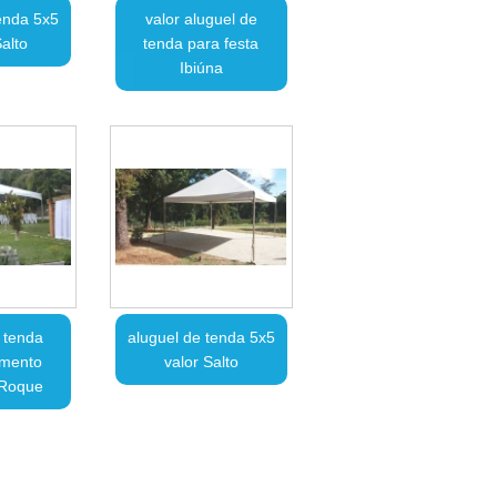
enda 5x5
valor aluguel de
alto
tenda para festa
Ibiúna
 tenda
aluguel de tenda 5x5
amento
valor Salto
 Roque