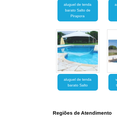
aluguel de tenda
a
barato Salto de
Pirapora
aluguel de tenda
v
barato Salto
Regiões de Atendimento