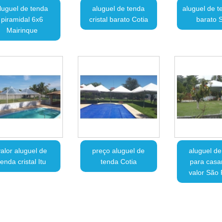
luguel de tenda
aluguel de tenda
aluguel de t
piramidal 6x6
cristal barato Cotia
barato S
Mairinque
alor aluguel de
preço aluguel de
aluguel de
tenda cristal Itu
tenda Cotia
para cas
valor São