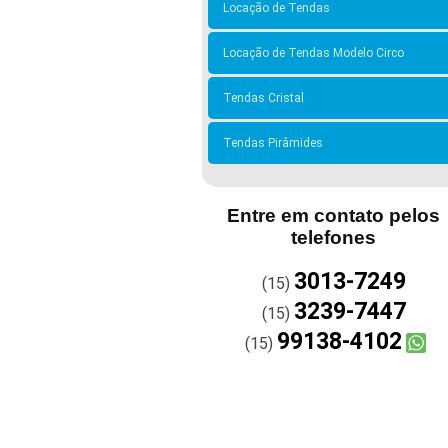
Locação de Tendas
Locação de Tendas Modelo Circo
Tendas Cristal
Tendas Pirâmides
Entre em contato pelos
telefones
3013-7249
(15)
3239-7447
(15)
99138-4102
(15)